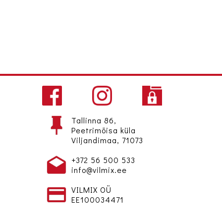
Tallinna 86,
Peetrimõisa küla
Viljandimaa, 71073
+372 56 500 533
info@vilmix.ee
VILMIX OÜ
EE100034471