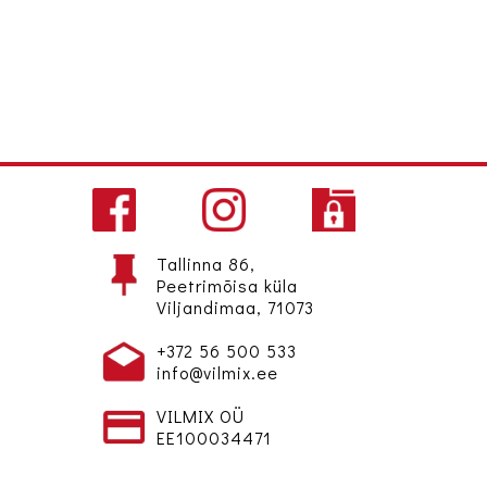
Tallinna 86,
Peetrimõisa küla
Viljandimaa, 71073
+372 56 500 533
info@vilmix.ee
VILMIX OÜ
EE100034471