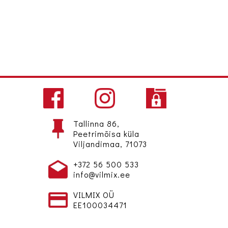
Tallinna 86,
Peetrimõisa küla
Viljandimaa, 71073
+372 56 500 533
info@vilmix.ee
VILMIX OÜ
EE100034471