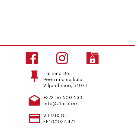
Tallinna 86,
Peetrimõisa küla
Viljandimaa, 71073
+372 56 500 533
info@vilmix.ee
VILMIX OÜ
EE100034471