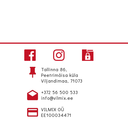
Tallinna 86,
Peetrimõisa küla
Viljandimaa, 71073
+372 56 500 533
info@vilmix.ee
VILMIX OÜ
EE100034471