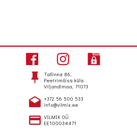
Tallinna 86,
Peetrimõisa küla
Viljandimaa, 71073
+372 56 500 533
info@vilmix.ee
VILMIX OÜ
EE100034471