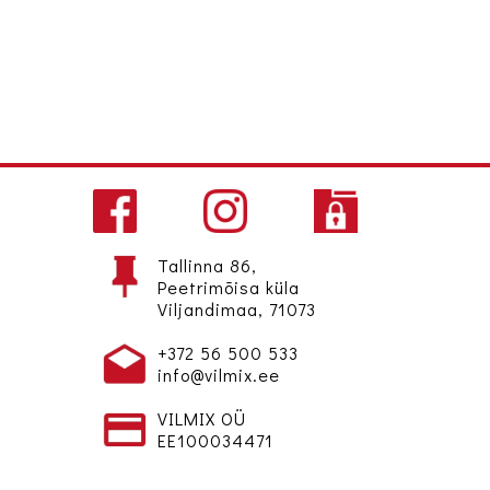
Tallinna 86,
Peetrimõisa küla
Viljandimaa, 71073
+372 56 500 533
info@vilmix.ee
VILMIX OÜ
EE100034471