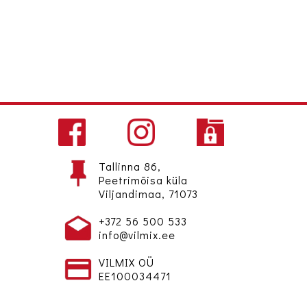
Tallinna 86,
Peetrimõisa küla
Viljandimaa, 71073
+372 56 500 533
info@vilmix.ee
VILMIX OÜ
EE100034471