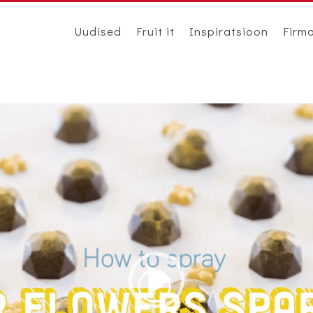
Uudised
Fruit it
Inspiratsioon
Firm
Videoesitaja