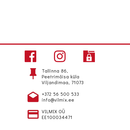
Tallinna 86,
Peetrimõisa küla
Viljandimaa, 71073
+372 56 500 533
info@vilmix.ee
VILMIX OÜ
EE100034471