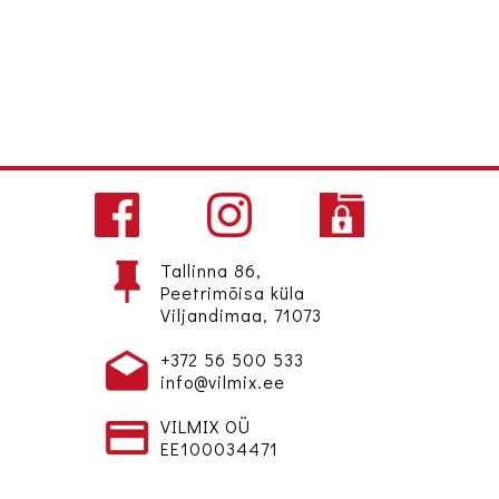
Tallinna 86,
Peetrimõisa küla
Viljandimaa, 71073
+372 56 500 533
info@vilmix.ee
VILMIX OÜ
EE100034471