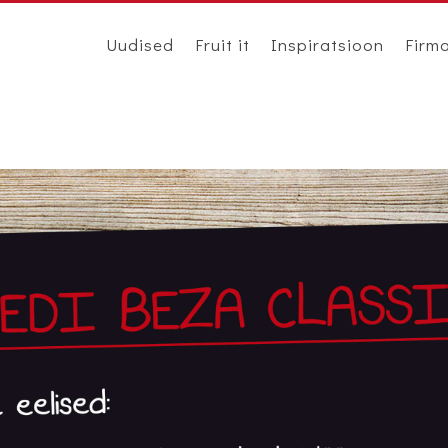
Uudised
Fruit it
Inspiratsioon
Firm