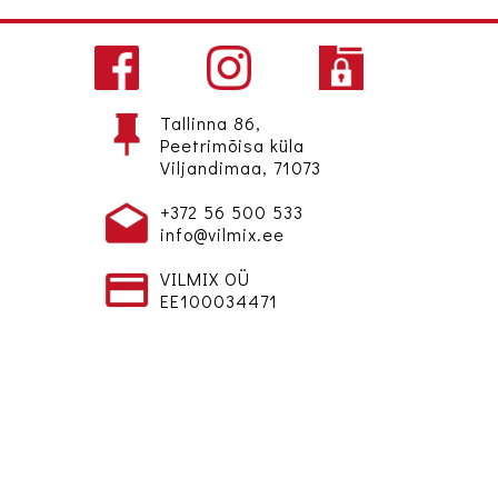
Tallinna 86,
Peetrimõisa küla
Viljandimaa, 71073
+372 56 500 533
info@vilmix.ee
VILMIX OÜ
EE100034471