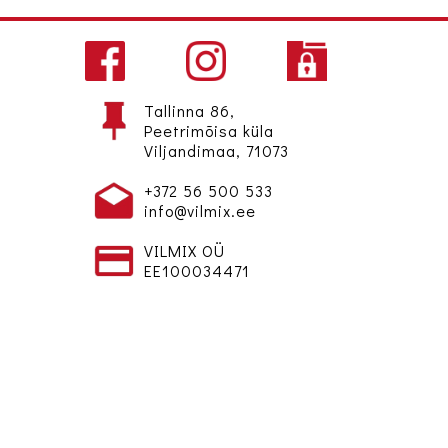
Tallinna 86,
Peetrimõisa küla
Viljandimaa, 71073
+372 56 500 533
info@vilmix.ee
VILMIX OÜ
EE100034471