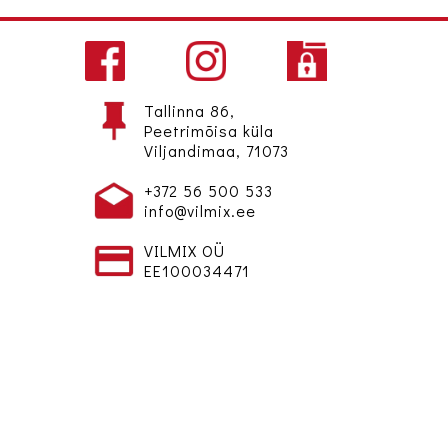
Tallinna 86,
Peetrimõisa küla
Viljandimaa, 71073
+372 56 500 533
info@vilmix.ee
VILMIX OÜ
EE100034471