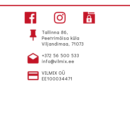
Tallinna 86,
Peetrimõisa küla
Viljandimaa, 71073
+372 56 500 533
info@vilmix.ee
VILMIX OÜ
EE100034471