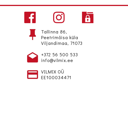
Tallinna 86,
Peetrimõisa küla
Viljandimaa, 71073
+372 56 500 533
info@vilmix.ee
VILMIX OÜ
EE100034471