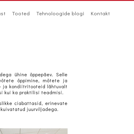
ast
Tooted
Tehnoloogide blogi
Kontakt
idega ühine õppepäev. Selle
 võtete õppimine, mõtete ja
ja kondiitritooteid lähtuvalt
i kui ka praktilisi teadmisi.
slikke ciabattasid, erinevate
 kuivatatud juurviljadega.