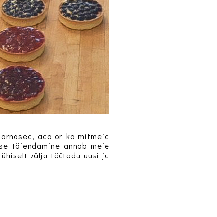
n sarnased, aga on ka mitmeid
nese täiendamine annab meie
ühiselt välja töötada uusi ja