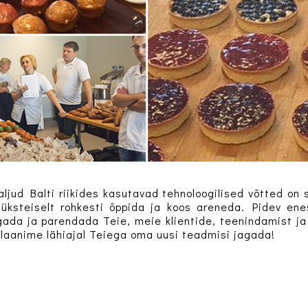
aljud Balti riikides kasutavad tehnoloogilised võtted o
 üksteiselt rohkesti õppida ja koos areneda. Pidev e
ada ja parendada Teie, meie klientide, teenindamist ja 
plaanime lähiajal Teiega oma uusi teadmisi jagada!