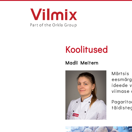
Koolitused
Madli Meitern
Märtsis
eesmärgi
ideede v
viimase a
Pagarito
täidisteg