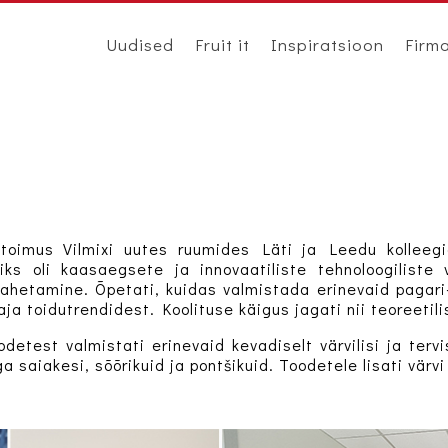
Uudised
Fruit it
Inspiratsioon
Firm
 toimus Vilmixi uutes ruumides Läti ja Leedu kolleeg
ks oli kaasaegsete ja innovaatiliste tehnoloogiliste
ahetamine. Õpetati, kuidas valmistada erinevaid pagari- 
ja toidutrendidest. Koolituse käigus jagati nii teoreetilis
odetest valmistati erinevaid kevadiselt värvilisi ja tervi
a saiakesi, sõõrikuid ja pontšikuid. Toodetele lisati värvi