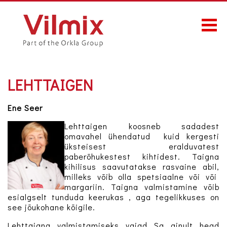
LEHTTAIGEN
Ene Seer
Lehttaigen koosneb sadadest
omavahel ühendatud kuid kergesti
üksteisest eralduvatest
paberõhukestest kihtidest. Taigna
kihilisus saavutatakse rasvaine abil,
milleks võib olla spetsiaalne või või
margariin. Taigna valmistamine võib
esialgselt tunduda keerukas , aga tegelikkuses on
see jõukohane kõigile.
Lehttaigna valmistamiseks vajad Sa ainult head