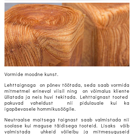
Vormide moodne kunst.
Lehttaignaga on põnev töötada, seda saab vormida
mitmetmel erineval viisil ning on võimalus kliente
üllatada ja neis huvi tekitada. Lehttaignast tooted
pakuvad vaheldust nii pidulauale kui ka
igapäevasele hommikusöögile.
Neutraalse maitsega taignast saab valmistada nii
soolase kui maguse täidisega tooteid. Lisaks võib
valmistada uhkeid võileibu ja mitmesuguseid