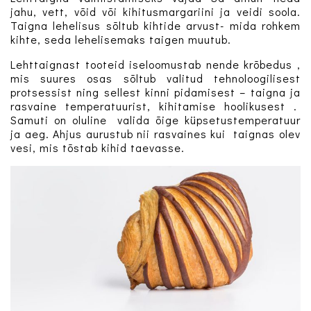
jahu, vett, võid või kihitusmargariini ja veidi soola.
Taigna lehelisus sõltub kihtide arvust- mida rohkem
kihte, seda lehelisemaks taigen muutub.
Lehttaignast tooteid iseloomustab nende krõbedus ,
mis suures osas sõltub valitud tehnoloogilisest
protsessist ning sellest kinni pidamisest – taigna ja
rasvaine temperatuurist, kihitamise hoolikusest .
Samuti on oluline valida õige küpsetustemperatuur
ja aeg. Ahjus aurustub nii rasvaines kui taignas olev
vesi, mis tõstab kihid taevasse.